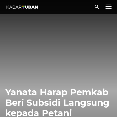
Yanata Harap Pemkab
Beri Subsidi Langsung
kepada Petani