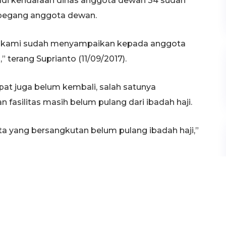
jadi kendaraan dinas anggota dewan 34 sudah
dipegang anggota dewan.
an kami sudah menyampaikan kepada anggota
 terang Suprianto (11/09/2017).
pat juga belum kembali, salah satunya
asilitas masih belum pulang dari ibadah haji.
ta yang bersangkutan belum pulang ibadah haji,”
a dikembalikan, mengingat saat ini anggota
tasi berdasarkan PP 18 tahun 2017 setiap