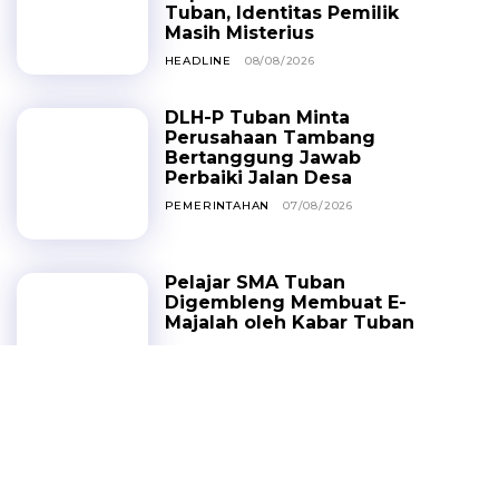
Tuban, Identitas Pemilik
Masih Misterius
HEADLINE
08/08/2026
DLH-P Tuban Minta
Perusahaan Tambang
Bertanggung Jawab
Perbaiki Jalan Desa
PEMERINTAHAN
07/08/2026
Pelajar SMA Tuban
Digembleng Membuat E-
Majalah oleh Kabar Tuban
HEADLINE
07/08/2026
Lansia 75 Tahun Tewas
Ditabrak Dump Truck
Saat Menyeberang di