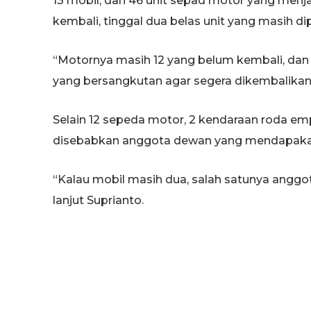
13 mobil, dan 46 unit sepad motor yang men
kembali, tinggal dua belas unit yang masih 
“Motornya masih 12 yang belum kembali, d
yang bersangkutan agar segera dikembalikan,”
Selain 12 sepeda motor, 2 kendaraan roda em
disebabkan anggota dewan yang mendapakan f
“Kalau mobil masih dua, salah satunya anggo
lanjut Suprianto.
Suprianto meminta kendaraan agar secepatny
dewan sudah mendapatkan tunjangan transpor
bulanya.