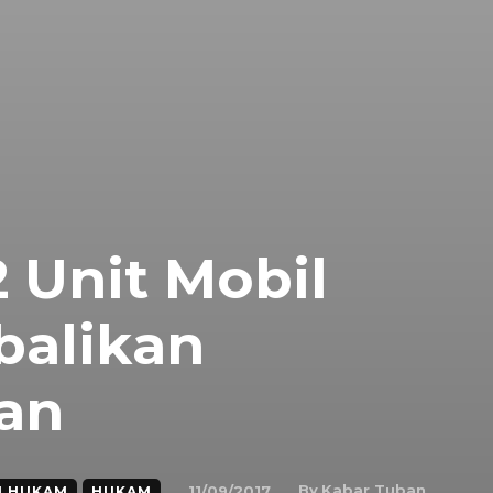
2 Unit Mobil
alikan
an
By
Kabar Tuban
11/09/2017
LHUKAM
HUKAM