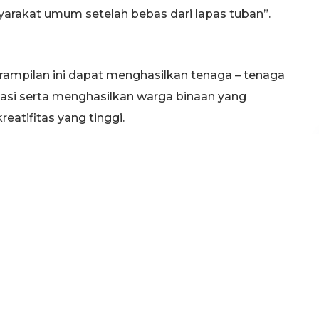
yarakat umum setelah bebas dari lapas tuban”.
ampilan ini dapat menghasilkan tenaga – tenaga
ikasi serta menghasilkan warga binaan yang
eatifitas yang tinggi.
 dalam sambutannya menjelaskan bahwa, UPT BLK
ah keluar dapat merubah mental dan moral yang
ikap mental dan berakhlak mulia, selanjutnya
ama dengan BLK dan tidak berhenti disini kita
 ucapnya.
(hin/dil)