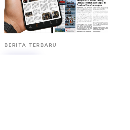
BERITA TERBARU
Lansia 75 Tahun Tewas
Ditabrak Dump Truck
Saat Menyeberang di
Simpang Tiga Merakurak
PERISTIWA
07/08/2026
Pekerja Proyek Sekolah
Rakyat Tuban Terima Gaji
Lunas dengan Syarat
Berhenti Bekerja
HEADLINE
06/08/2026