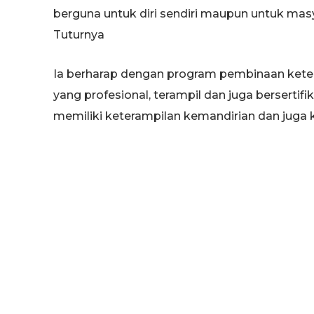
berguna untuk diri sendiri maupun untuk mas
Tuturnya
Ia berharap dengan program pembinaan keter
yang profesional, terampil dan juga bersertif
memiliki keterampilan kemandirian dan juga kr
Kepala Balai Latihan Kerja Tuban Takhiyat
Tuban “apa yang sudah dapat mudahan setel
bisa untuk masuk dunia kerja, yang penting s
terimakasih kalapas yg sudah menjalin kerjas
akan terus berkolaborasi dan berkoordinasi”,