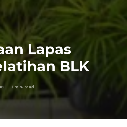
aan Lapas
elatihan BLK
an
1
min. read