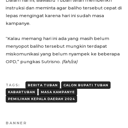
Dalam hal ini, Bawaslu Tuban telah memberikn
instruksi dan meminta agar baliho tersebut cepat di
lepas mengingat karena hari ini sudah masa
kampanye.
“Kalau memang hari ini ada yang masih belum
menyopot baliho tersebut mungkin terdapat
miskomunikasi yang belum nyampek ke beberapa
OPD,” pungkas Sutrisno.
(fah/za)
TAGS:
BERITA TUBAN
CALON BUPATI TUBAN
KABARTUBAN
MASA KAMPANYE
PEMILIHAN KEPALA DAERAH 2024
BANNER