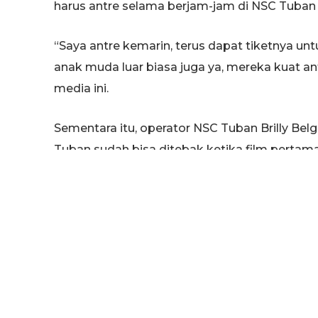
harus antre selama berjam-jam di NSC Tuban u
“Saya antre kemarin, terus dapat tiketnya untu
anak muda luar biasa juga ya, mereka kuat an
media ini.
Sementara itu, operator NSC Tuban Brilly B
Tuban sudah bisa ditebak ketika film pertama 
tertunda hingga sekarang.
“Sudah ada 2 minggu selalu full sampai mala
berdatangan membeli tiket. Melihat situasi an
Pak Polisi untuk menjaga ketertiban,” jelasnya
Antrian panjang dan menimbulkan kerumuna
menerjunkan personel di Gedung Bioskop N