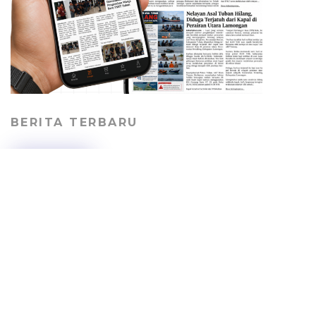
BERITA TERBARU
Jalan Desa Kepohagung
Rusak dan Berdebu,
Warga Keluhkan Lalu
Lalang Truk Tambang
PERISTIWA
06/08/2026
Truk Tabrak pendara di
Jalur Pantura Tuban, Dua
Orang Tewas, Sopir
Sempat Kabur
HEADLINE
05/08/2026