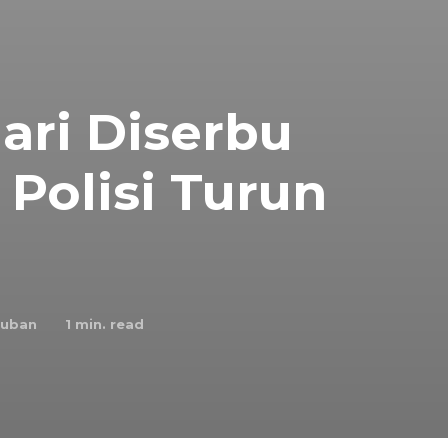
ari Diserbu
Polisi Turun
Tuban
1
min. read