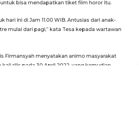
ntuk bisa mendapatkan tiket film horor itu.
k hari ini di Jam 11.00 WIB. Antusias dari anak-
tre mulai dari pagi,” kata Tesa kepada wartawan
elgis Firmansyah menyatakan animo masyarakat
kali rilis pada 30 April 2022, yang kemudian
m, mulai jam 08.00 WIB pengunjung sudah mulai
trean seperti ini, kami juga bekerja sama dengan
.
n tersebut membuat pihak Polres Tuban
SC Tuban, untuk memastikan keamanan dan