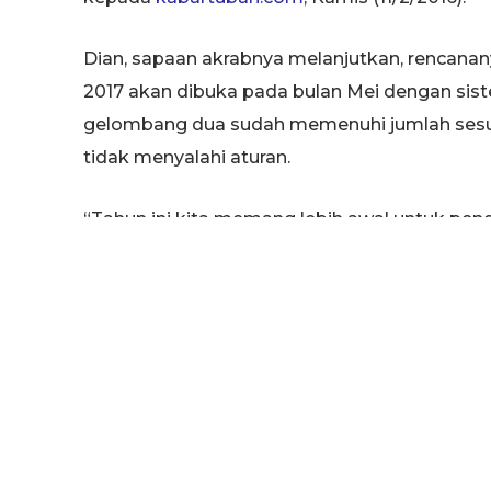
Dian, sapaan akrabnya melanjutkan, rencana
2017 akan dibuka pada bulan Mei dengan sis
gelombang dua sudah memenuhi jumlah sesua
tidak menyalahi aturan.
“Tahun ini kita memang lebih awal untuk pen
gelombang, jika pada gelombang dua sudah me
kita menambah dosen agar rasionya berimban
Selain itu, pihaknya saat ini telah memberi
meningkatkan kualitas prodi baik melalui ke
“Kemarin kita juga ikut expo kampus yang di 
menunjukkan kualitas kampus dan prodi kita,