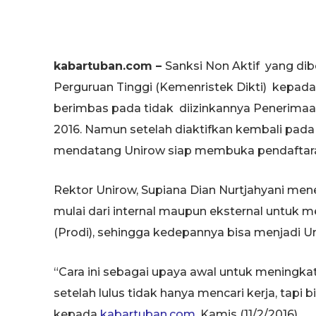
kabartuban.com –
Sanksi Non Aktif yang dib
Perguruan Tinggi (Kemenristek Dikti) kepad
berimbas pada tidak diizinkannya Penerimaa
2016. Namun setelah diaktifkan kembali pad
mendatang Unirow siap membuka pendaftara
Rektor Unirow, Supiana Dian Nurtjahyani men
mulai dari internal maupun eksternal untuk m
(Prodi), sehingga kedepannya bisa menjadi Un
“Cara ini sebagai upaya awal untuk meningkat
setelah lulus tidak hanya mencari kerja, tap
kepada
kabartuban.com
, Kamis (11/2/2016).