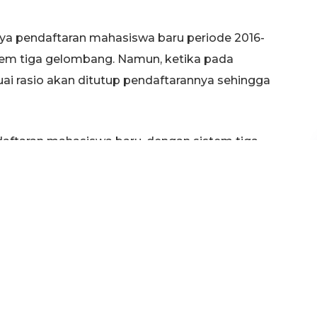
nya pendaftaran mahasiswa baru periode 2016-
tem tiga gelombang. Namun, ketika pada
i rasio akan ditutup pendaftarannya sehingga
daftaran mahasiswa baru, dengan sistem tiga
menuhi rasio, akan ditutup, kalau ndak gitu ya
g,” terangnya.
kan kesempatan pada setiap prodi untuk berlomba
giatan di dalam kampus maupun di luar kampus.
Budaya Loka, itu salah satu cara untuk
 sehingga nantinya masyarakat tahu untuk