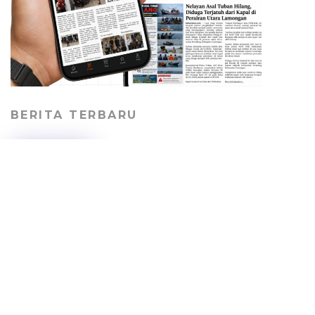
BERITA TERBARU
Perkuat Perlindungan
Pekerja, SBI Tuban
Gandeng Kemnaker
Bekali Perusahaan
Kontraktor
RAGAM
08/08/2026
Geger! Potongan Kaki
Manusia Ditemukan di
Tepi Laut Kradenan
Tuban, Identitas Pemilik
Masih Misterius