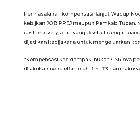
Permasalahan kompensasi, lanjut Wabup Noor
kebijkan JOB PPEJ maupun Pemkab Tuban. 
cost recovery, atau yang disebut dengan uang
dijadikan kebijakana untuk mengeluarkan ko
“Kompensasi kan dampak, bukan CSR nya per
dilakukan peneletian oleh tim ITS dampaknya ti
yang dijadikan acuan untuk kebijakan SKK 
dari gas buang sudah sedikit,” ungkapnya.
Dikatakan oleh Noor Nahar, permasalahan k
PPEJ sebelumnya tidak mensosialisasikan ke 
Migas. Selain itu, saat melakukan penelitian 
melibatkan warga maupun pemerintah desa.