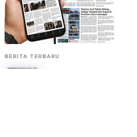
BERITA TERBARU
Jalan Desa Kepohagung
Rusak dan Berdebu,
Warga Keluhkan Lalu
Lalang Truk Tambang
PERISTIWA
06/08/2026
Truk Tabrak pendara di
Jalur Pantura Tuban, Dua
Orang Tewas, Sopir
Sempat Kabur