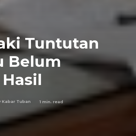
aki Tuntutan
u Belum
Hasil
y
Kabar Tuban
1
min. read