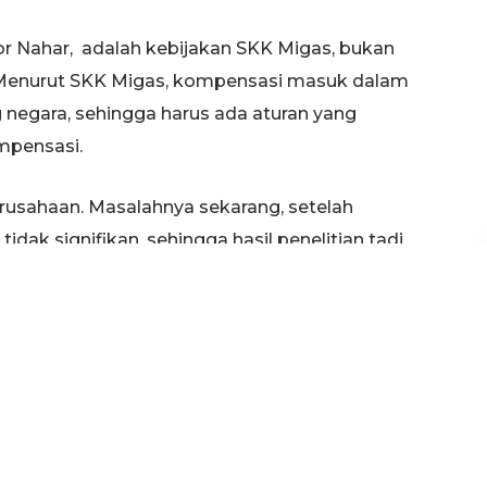
 Nahar, adalah kebijakan SKK Migas, bukan
Menurut SKK Migas, kompensasi masuk dalam
 negara, sehingga harus ada aturan yang
mpensasi.
usahaan. Masalahnya sekarang, setelah
dak signifikan, sehingga hasil penelitian tadi
Migas, sehingga SKK Migas menganggap dampak
ompensasi berbuntut panjang karena pihak JOB
masyarakat terkait ada kebijakan baru dari SKK
yang dijadikan landasan oleh SKK Migas tidak