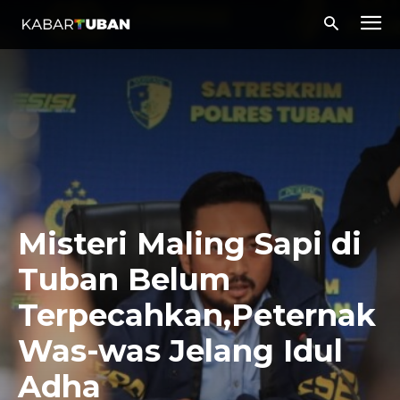
Misteri Maling Sapi di
Tuban Belum
Terpecahkan,Peternak
Was-was Jelang Idul
Adha