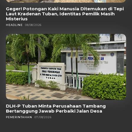
Geger! Potongan Kaki Manusia Ditemukan di Tepi
Laut Kradenan Tuban, Identitas Pemilik Masih
Misterius
HEADLINE
08/08/2026
DLH-P Tuban Minta Perusahaan Tambang
Bertanggung Jawab Perbaiki Jalan Desa
PEMERINTAHAN
07/08/2026