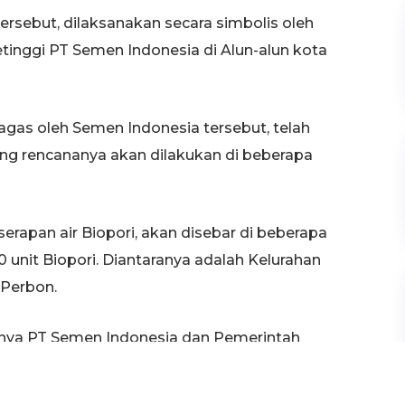
rsebut, dilaksanakan secara simbolis oleh
tinggi PT Semen Indonesia di Alun-alun kota
gas oleh Semen Indonesia tersebut, telah
ang rencananya akan dilakukan di beberapa
erapan air Biopori, akan disebar di beberapa
unit Biopori. Diantaranya adalah Kelurahan
 Perbon.
nanya PT Semen Indonesia dan Pemerintah
un, lingkungan Pemkab, Taman Kota dan juga
asing 25 unit Biopori.