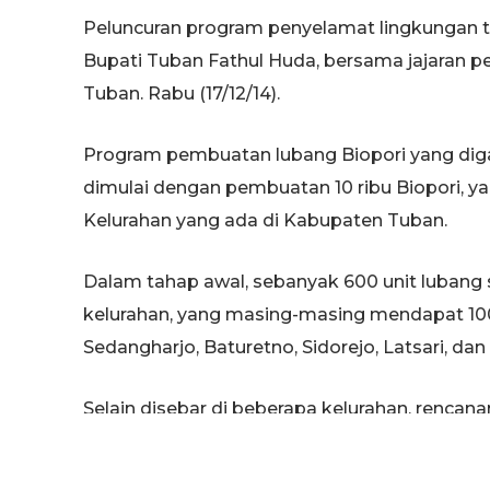
Peluncuran program penyelamat lingkungan te
Bupati Tuban Fathul Huda, bersama jajaran pe
Tuban. Rabu (17/12/14).
Program pembuatan lubang Biopori yang diga
dimulai dengan pembuatan 10 ribu Biopori, y
Kelurahan yang ada di Kabupaten Tuban.
Dalam tahap awal, sebanyak 600 unit lubang s
kelurahan, yang masing-masing mendapat 100 
Sedangharjo, Baturetno, Sidorejo, Latsari, dan
Selain disebar di beberapa kelurahan, renca
Kabupaten, akan menanam Biopori di Alun-al
halaman kantor pusat Semen Gersik, masing-m