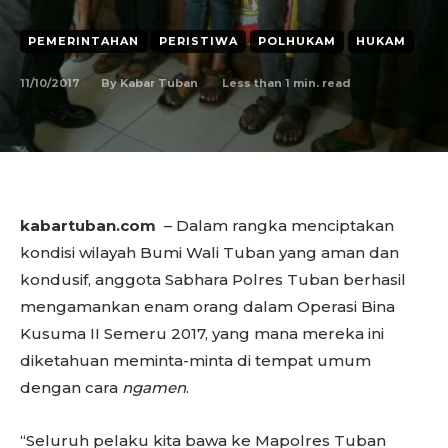
PEMERINTAHAN
PERISTIWA
POLHUKAM
HUKAM
11/10/2017
Less than 1
min. read
By
Kabar Tuban
kabartuban.com
– Dalam rangka menciptakan
kondisi wilayah Bumi Wali Tuban yang aman dan
kondusif, anggota Sabhara Polres Tuban berhasil
mengamankan enam orang dalam Operasi Bina
Kusuma II Semeru 2017, yang mana mereka ini
diketahuan meminta-minta di tempat umum
dengan cara
ngamen
.
“Seluruh pelaku kita bawa ke Mapolres Tuban