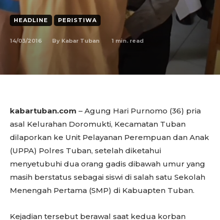
HEADLINE
PERISTIWA
14/03/2016
1
min. read
By
Kabar Tuban
kabartuban.com
– Agung Hari Purnomo (36) pria
asal Kelurahan Doromukti, Kecamatan Tuban
dilaporkan ke Unit Pelayanan Perempuan dan Anak
(UPPA) Polres Tuban, setelah diketahui
menyetubuhi dua orang gadis dibawah umur yang
masih berstatus sebagai siswi di salah satu Sekolah
Menengah Pertama (SMP) di Kabuapten Tuban.
Kejadian tersebut berawal saat kedua korban