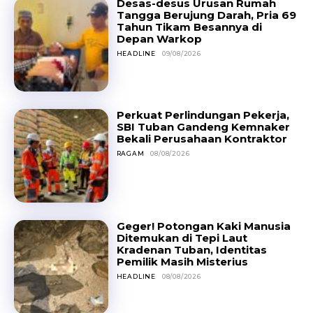
Desas-desus Urusan Rumah
Tangga Berujung Darah, Pria 69
Tahun Tikam Besannya di
Depan Warkop
HEADLINE
09/08/2026
Perkuat Perlindungan Pekerja,
SBI Tuban Gandeng Kemnaker
Bekali Perusahaan Kontraktor
RAGAM
08/08/2026
Geger! Potongan Kaki Manusia
Ditemukan di Tepi Laut
Kradenan Tuban, Identitas
Pemilik Masih Misterius
HEADLINE
08/08/2026