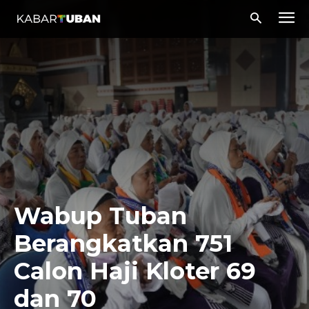
Wabup Tuban
Berangkatkan 751
Calon Haji Kloter 69
dan 70