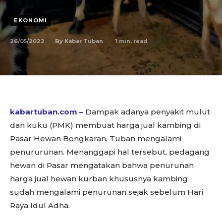
EKONOMI
26/05/2022
1
min. read
By
Kabar Tuban
kabartuban.com –
Dampak adanya penyakit mulut
dan kuku (PMK) membuat harga jual kambing di
Pasar Hewan Bongkaran, Tuban mengalami
penururunan. Menanggapi hal tersebut, pedagang
hewan di Pasar mengatakan bahwa penurunan
harga jual hewan kurban khususnya kambing
sudah mengalami penurunan sejak sebelum Hari
Raya Idul Adha.