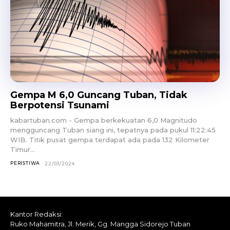
Gempa M 6,0 Guncang Tuban, Tidak
Berpotensi Tsunami
kabartuban.com - Gempa berkekuatan 6,0 Magnitudo
mengguncang Tuban siang ini, tepatnya pada pukul 11:22:45
WIB. Titik pusat gempa terdapat ada pada 132 Kilometer
Timur...
PERISTIWA
22/03/2024
Kantor Redaksi:
Ruko Mahamitra, Jl. Merik, Gg. Mangga Sidorejo Tuban