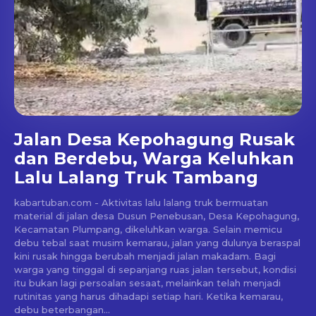
Jalan Desa Kepohagung Rusak
dan Berdebu, Warga Keluhkan
Lalu Lalang Truk Tambang
kabartuban.com - Aktivitas lalu lalang truk bermuatan
material di jalan desa Dusun Penebusan, Desa Kepohagung,
Kecamatan Plumpang, dikeluhkan warga. Selain memicu
debu tebal saat musim kemarau, jalan yang dulunya beraspal
kini rusak hingga berubah menjadi jalan makadam. Bagi
warga yang tinggal di sepanjang ruas jalan tersebut, kondisi
itu bukan lagi persoalan sesaat, melainkan telah menjadi
rutinitas yang harus dihadapi setiap hari. Ketika kemarau,
debu beterbangan...