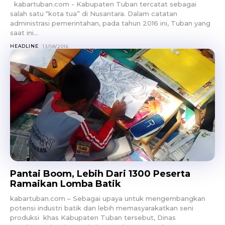
kabartuban.com - Kabupaten Tuban tercatat sebagai
salah satu “kota tua” di Nusantara. Dalam catatan
administrasi pemerintahan, pada tahun 2016 ini, Tuban yang
saat ini...
HEADLINE
13/08/2016
Pantai Boom, Lebih Dari 1300 Peserta
Ramaikan Lomba Batik
kabartuban.com – Sebagai upaya untuk mengembangkan
potensi industri batik dan lebih memasyarakatkan seni
produksi khas Kabupaten Tuban tersebut, Dinas