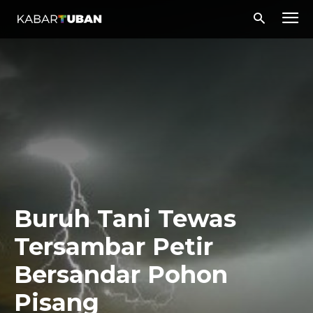
Buruh Tani Tewas
Tersambar Petir
Bersandar Pohon
Pisang