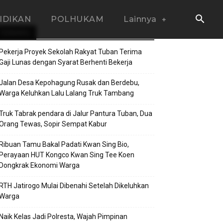
IDIKAN
POLHUKAM
Lainnya
TERBARU
Pekerja Proyek Sekolah Rakyat Tuban Terima
Gaji Lunas dengan Syarat Berhenti Bekerja
Jalan Desa Kepohagung Rusak dan Berdebu,
Warga Keluhkan Lalu Lalang Truk Tambang
Truk Tabrak pendara di Jalur Pantura Tuban, Dua
Orang Tewas, Sopir Sempat Kabur
Ribuan Tamu Bakal Padati Kwan Sing Bio,
Perayaan HUT Kongco Kwan Sing Tee Koen
Dongkrak Ekonomi Warga
RTH Jatirogo Mulai Dibenahi Setelah Dikeluhkan
Warga
Naik Kelas Jadi Polresta, Wajah Pimpinan