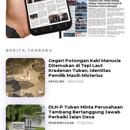
BERITA TERBARU
Geger! Potongan Kaki Manusia
Ditemukan di Tepi Laut
Kradenan Tuban, Identitas
Pemilik Masih Misterius
HEADLINE
08/08/2026
DLH-P Tuban Minta Perusahaan
Tambang Bertanggung Jawab
Perbaiki Jalan Desa
PEMERINTAHAN
07/08/2026