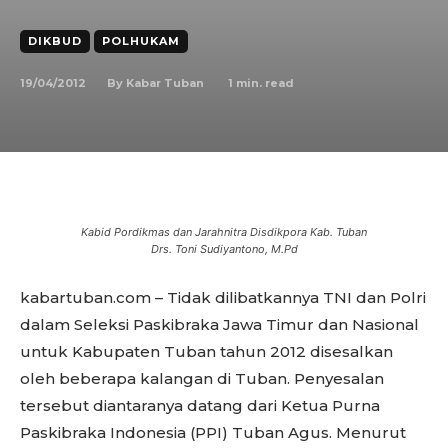
DIKBUD
POLHUKAM
19/04/2012
1
min. read
By
Kabar Tuban
Kabid Pordikmas dan Jarahnitra Disdikpora Kab. Tuban
Drs. Toni Sudiyantono, M.Pd
kabartuban.com – Tidak dilibatkannya TNI dan Polri
dalam Seleksi Paskibraka Jawa Timur dan Nasional
untuk Kabupaten Tuban tahun 2012 disesalkan
oleh beberapa kalangan di Tuban. Penyesalan
tersebut diantaranya datang dari Ketua Purna
Paskibraka Indonesia (PPI) Tuban Agus. Menurut