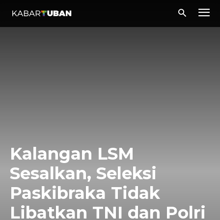
Kalangan LSM
Sesalkan, Seleksi
Paskibraka Tidak
Libatkan TNI dan Polri