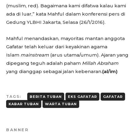
(muslim, red). Bagaimana kami difatwa kalau kami
ada di luar,” kata Mahful dalam konferensi pers di
Gedung YLBHI Jakarta, Selasa (26/1/2016).
Mahful menandaskan, mayoritas mantan anggota
Gafatar telah keluar dari keyakinan agama
Islam
mainstream
(arus utama/umum). Ajaran yang
dipegang teguh adalah paham
Millah Abraham
yang dianggap sebagai jalan kebenaran.
(al/im)
TAGS:
BERITA TUBAN
EKS GAFATAR
GAFATAR
KABAR TUBAN
WARTA TUBAN
BANNER