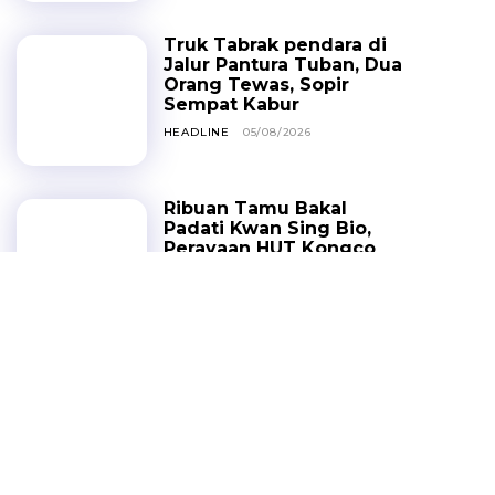
Truk Tabrak pendara di
Jalur Pantura Tuban, Dua
Orang Tewas, Sopir
Sempat Kabur
HEADLINE
05/08/2026
Ribuan Tamu Bakal
Padati Kwan Sing Bio,
Perayaan HUT Kongco
Kwan Sing Tee Koen
Dongkrak Ekonomi
Warga
HEADLINE
04/08/2026
RTH Jatirogo Mulai
Dibenahi Setelah
Dikeluhkan Warga
HEADLINE
03/08/2026