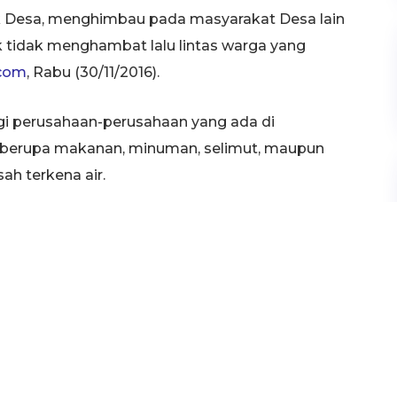
k Desa, menghimbau pada masyarakat Desa lain
uk tidak menghambat lalu lintas warga yang
.com
, Rabu (30/11/2016).
gi perusahaan-perusahaan yang ada di
berupa makanan, minuman, selimut, maupun
h terkena air.
karet untuk membantu masyarakat dan anak
lib menanggapi hal tersebut menyatakan, banjir
ar, akibatnya petani tidak bisa menikmati hasil
suki musim panen dalam 2 sampai 3 minggu
an dari pihak pemerintah melihat kondisi