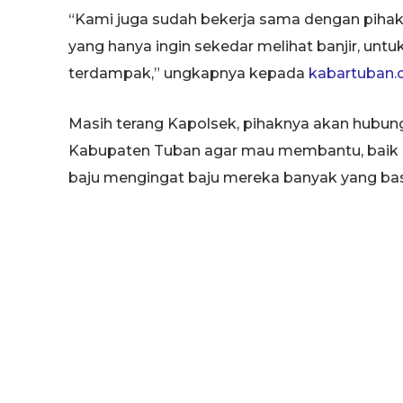
“Kami juga sudah bekerja sama dengan piha
yang hanya ingin sekedar melihat banjir, unt
terdampak,” ungkapnya kepada
kabartuban
Masih terang Kapolsek, pihaknya akan hubun
Kabupaten Tuban agar mau membantu, baik 
baju mengingat baju mereka banyak yang basa
“Besok kita akan kirimkan truk dan perahu 
sekolah,” imbuhnya.
Sementara itu, Kepala Desa Kebomlati, Munta
juga telah menggenangi sawah seluas 5,6 hekt
tanamnya yang yang rencananya akan mema
mendatang. Muntalib berharap, ada keprihatin