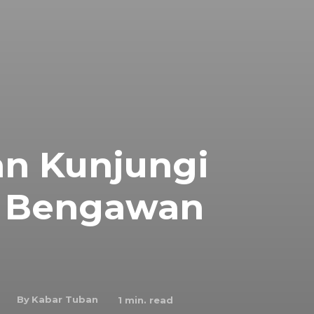
an Kunjungi
r Bengawan
By
Kabar Tuban
1
min. read