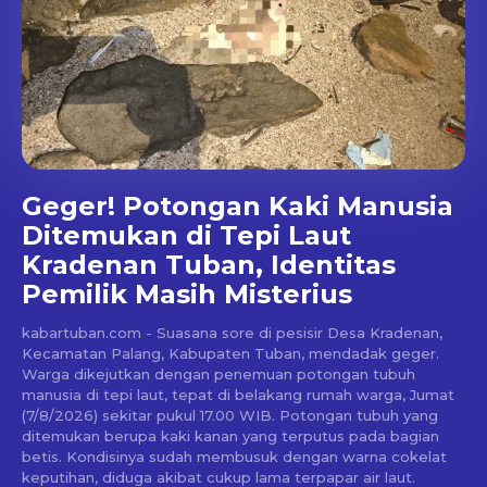
Geger! Potongan Kaki Manusia
Ditemukan di Tepi Laut
Kradenan Tuban, Identitas
Pemilik Masih Misterius
kabartuban.com - Suasana sore di pesisir Desa Kradenan,
Kecamatan Palang, Kabupaten Tuban, mendadak geger.
Warga dikejutkan dengan penemuan potongan tubuh
manusia di tepi laut, tepat di belakang rumah warga, Jumat
(7/8/2026) sekitar pukul 17.00 WIB. Potongan tubuh yang
ditemukan berupa kaki kanan yang terputus pada bagian
betis. Kondisinya sudah membusuk dengan warna cokelat
keputihan, diduga akibat cukup lama terpapar air laut.